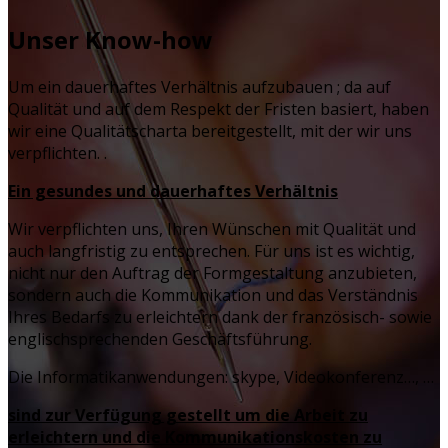
Unser Know-how
Um ein dauerhaftes Verhältnis aufzubauen ; da auf
Qualität und auf dem Respekt der Fristen basiert, haben
wir eine Qualitätscharta bereitgestellt, mit der wir uns
verpflichten. .
Ein gesundes und dauerhaftes Verhältnis
Wir verpflichten uns, Ihren Wünschen mit Qualität und
auch langfristig zu entsprechen. Für uns ist es wichtig,
nicht nur den Auftrag der Formgestaltung anzubieten,
sondern auch die Kommunikation und das Verständnis
Ihres Bedarfs zu erleichtern dank der französisch- sowie
englischsprechenden Geschäftsführung.
Die Informatikanwendungen: skype, Videokonferenz…, …
sind zur Verfügung gestellt um die Arbeit zu
erleichtern und die Kommunikationskosten zu