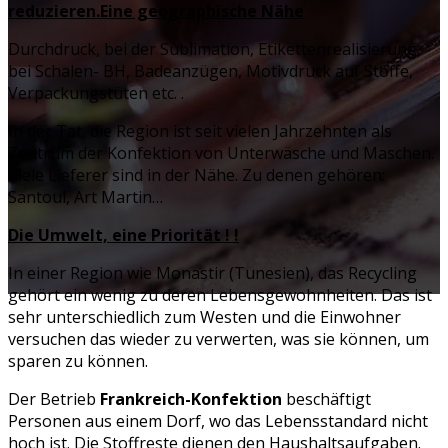
reduzieren.Eine geographische Nähe
Durchdruck, bei der Sublimation, Etikettenrealisierung,
bei Schalen- BH, Badeanzügen, Motivdruck auf Stoffe,
Verpackungstüten etc. .
In der Tat, die Region ist seit vielen Jahrzehnten als
Zentrum der Konfektion von Unterwäsche und Maschen.
Viele Lieferer sind in der Nähe. Zu denen gehören:
Santoul, Art Martin…
Die Umwelt, eine Priorität ! !
In einer Region wie Monastir (Tunesien), das Recycling
gehört ein wenig zu deren Lebensgewohnheiten. Das ist
sehr unterschiedlich zum Westen und die Einwohner
versuchen das wieder zu verwerten, was sie können, um
sparen zu können.
Der Betrieb
Frankreich-Konfektion
beschäftigt
Personen aus einem Dorf, wo das Lebensstandard nicht
hoch ist. Die Stoffreste dienen den Haushaltsaufgaben.